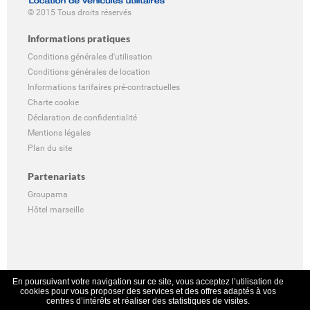
© 2015 Tous droits réservés
Informations pratiques
Conditions générales d'utilisation
Conditions générales de location
Informations tarifaires pré-contractuelles
Charte cookie
Déclaration de confidentialité
Mentions légales
Plan du site
Partenariats
Groupama
Hôtel marseille
En poursuivant votre navigation sur ce site, vous acceptez l’utilisation de
cookies pour vous proposer des services et des offres adaptés à vos
centres d’intérêts et réaliser des statistiques de visites.