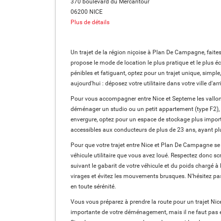
370 boulevard du Mercantour
06200 NICE
Plus de détails
Un trajet de la région niçoise à Plan De Campagne, fait
propose le mode de location le plus pratique et le plus 
pénibles et fatiguant, optez pour un trajet unique, simpl
aujourd'hui : déposez votre utilitaire dans votre ville
Pour vous accompagner entre Nice et Septeme les vallons,
déménager un studio ou un petit appartement (type F2), c
envergure, optez pour un espace de stockage plus importa
accessibles aux conducteurs de plus de 23 ans, ayant pl
Pour que votre trajet entre Nice et Plan De Campagne se 
véhicule utilitaire que vous avez loué. Respectez donc s
suivant le gabarit de votre véhicule et du poids chargé à 
virages et évitez les mouvements brusques. N'hésitez pas
en toute sérénité.
Vous vous préparez à prendre la route pour un trajet Nic
importante de votre déménagement, mais il ne faut pas e