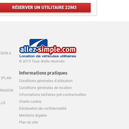
RÉSERVER UN UTILITAIRE 22M3
AISON A
© 2015 Tous droits réservés
Informations pratiques
E (PLAN
Conditions générales d'utilisation
Conditions générales de location
IVRAISON
Informations tarifaires pré-contractuelles
Charte cookie
ILLE
Déclaration de confidentialité
Mentions légales
Plan du site