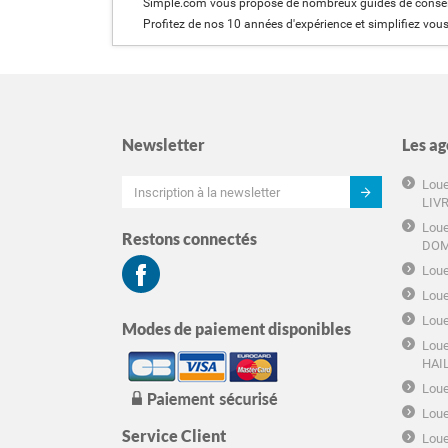
Simple.com vous propose de nombreux guides de conseil
Profitez de nos 10 années d'expérience et simplifiez vous
Newsletter
Les ag
Loue
LIV
Loue
Restons connectés
DOM
Loue
Loue
Loue
Modes de paiement disponibles
Loue
HAI
Loue
Loue
Service Client
Loue