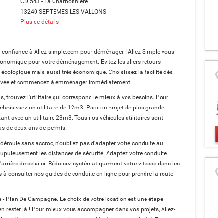
CD 543 - La Charbonnière
13240 SEPTEMES LES VALLONS
Plus de détails
es confiance à Allez-simple.com pour déménager ! Allez-Simple vous
économique pour votre déménagement. Evitez les allers-retours
e, écologique mais aussi très économique. Choisissez la facilité dès
 d'arrivée et commencez à emménager immédiatement.
 trouvez l'utilitaire qui correspond le mieux à vos besoins. Pour
hoisissez un utilitaire de 12m3. Pour un projet de plus grande
nt avec un utilitaire 23m3. Tous nos véhicules utilitaires sont
us de deux ans de permis.
déroule sans accroc, n'oubliez pas d'adapter votre conduite au
crupuleusement les distances de sécurité. Adaptez votre conduite
l'arrière de celui-ci. Réduisez systématiquement votre vitesse dans les
 à consulter nos guides de conduite en ligne pour prendre la route
e - Plan De Campagne. Le choix de votre location est une étape
n rester là ! Pour mieux vous accompagner dans vos projets, Allez-