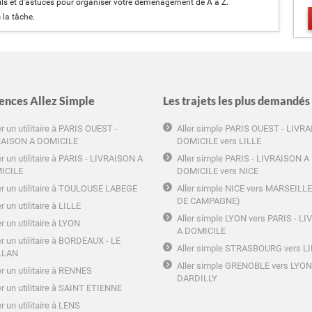
s et d'astuces pour organiser votre déménagement de A à Z.
 la tâche.
ences Allez Simple
Les trajets les plus demandés
r un utilitaire à PARIS OUEST -
Aller simple PARIS OUEST - LIVR
RAISON A DOMICILE
DOMICILE vers LILLE
r un utilitaire à PARIS - LIVRAISON A
Aller simple PARIS - LIVRAISON A
ICILE
DOMICILE vers NICE
r un utilitaire à TOULOUSE LABEGE
Aller simple NICE vers MARSEILL
DE CAMPAGNE)
r un utilitaire à LILLE
Aller simple LYON vers PARIS - L
r un utilitaire à LYON
A DOMICILE
r un utilitaire à BORDEAUX - LE
Aller simple STRASBOURG vers L
LLAN
Aller simple GRENOBLE vers LYON
r un utilitaire à RENNES
DARDILLY
r un utilitaire à SAINT ETIENNE
r un utilitaire à LENS