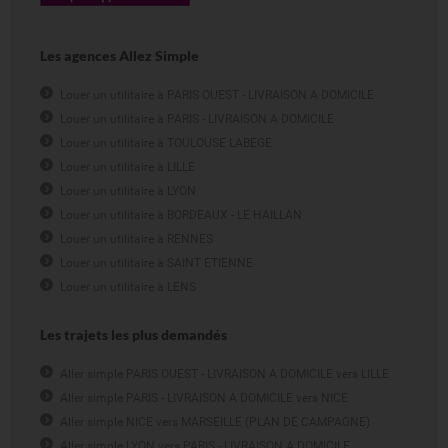
et les services qu'il vous propose
Lutter contre la fraude
Vous communiquer des informations sur des biens et services
similaires qui pourraient, vous intéresser, dans la limite des
Les agences Allez Simple
dispositions légales applicables
Louer un utilitaire à PARIS OUEST - LIVRAISON A DOMICILE
Les finalités sont détaillées dans les annexes relatives aux données, aux
Louer un utilitaire à PARIS - LIVRAISON A DOMICILE
finalités et aux durées de conservation.
Louer un utilitaire à TOULOUSE LABEGE
Les traitements appliqués à vos Données Personnelles par Votre Loueur
Louer un utilitaire à LILLE
reposent sur l'un des fondements juridiques suivants :
Louer un utilitaire à LYON
Le traitement est nécessaire à l'exécution d'un contrat de location
ou à l'exécution de mesures précontractuelles prises à votre
Louer un utilitaire à BORDEAUX - LE HAILLAN
demande
Louer un utilitaire à RENNES
Le traitement est nécessaire au respect d'une obligation légale à
laquelle Votre Loueur est soumis
Louer un utilitaire à SAINT ETIENNE
Le traitement est nécessaire à la sauvegarde de vos intérêts
vitaux ou ceux d'une autre personne physique
Louer un utilitaire à LENS
Le traitement est nécessaire à l'exécution d'une mission d'intérêt
public ou relevant de l'exercice de l'autorité publique dont Votre
Loueur est investi
Les trajets les plus demandés
Le traitement est nécessaire aux fins des intérêts légitimes
poursuivis par Votre Loueur, à moins que ne prévalent vos
intérêts ou vos libertés et droits fondamentaux
Aller simple PARIS OUEST - LIVRAISON A DOMICILE vers LILLE
La personne concernée a consenti au traitement de ses données
Aller simple PARIS - LIVRAISON A DOMICILE vers NICE
6) Destinataires
Aller simple NICE vers MARSEILLE (PLAN DE CAMPAGNE)
Aller simple LYON vers PARIS - LIVRAISON A DOMICILE
Votre Loueur est destinataire de vos Données Personnelles. Vos