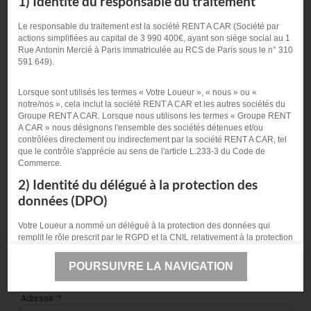
1) Identité du responsable du traitement
Date de naissance :
*
Le responsable du traitement est la société RENT A CAR (Société par
actions simplifiées au capital de 3 990 400€, ayant son siège social au 1
Lieu de naissance :
*
Rue Antonin Mercié à Paris immatriculée au RCS de Paris sous le n° 310
591 649).
Téléphone :
*
Lorsque sont utilisés les termes « Votre Loueur », « nous » ou «
notre/nos », cela inclut la société RENT A CAR et les autres sociétés du
Groupe RENT A CAR. Lorsque nous utilisons les termes « Groupe RENT
A CAR » nous désignons l'ensemble des sociétés détenues et/ou
Adresse email :
*
contrôlées directement ou indirectement par la société RENT A CAR, tel
que le contrôle s'apprécie au sens de l'article L.233-3 du Code de
Commerce.
Mot de passe :
*
2) Identité du délégué à la protection des
données (DPO)
Confirmer votre mot de passe :
*
Votre Loueur a nommé un délégué à la protection des données qui
remplit le rôle prescrit par le RGPD et la CNIL relativement à la protection
des données personnelles que Vous pouvez contacter à l'adresse mail
suivante :
dpo@rentacar.fr
POURSUIVRE LA NAVIGATION
Adresse de facturation
ou par courrier à l'adresse suivante :
Adresse :
*