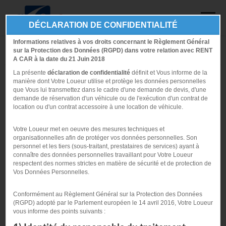
Toggl
DÉCLARATION DE CONFIDENTIALITÉ
naviga
Informations relatives à vos droits concernant le Règlement Général
Créer mon compte
sur la Protection des Données (RGPD) dans votre relation avec RENT
A CAR à la date du 21 Juin 2018
La présente
déclaration de confidentialité
définit et Vous informe de la
manière dont Votre Loueur utilise et protège les données personnelles
Pour créer votre compte, merci de remplir le formulaire ci-dessous.
que Vous lui transmettez dans le cadre d'une demande de devis, d'une
Les champs marqués d'un
*
sont obligatoires.
demande de réservation d'un véhicule ou de l'exécution d'un contrat de
location ou d'un contrat accessoire à une location de véhicule.
Conducteur principal
Votre Loueur met en oeuvre des mesures techniques et
Civilité :
*
organisationnelles afin de protéger vos données personnelles. Son
personnel et les tiers (sous-traitant, prestataires de services) ayant à
M.
Mme
connaître des données personnelles travaillant pour Votre Loueur
respectent des normes strictes en matière de sécurité et de protection de
Nom :
*
Vos Données Personnelles.
Conformément au Règlement Général sur la Protection des Données
Prénom :
*
(RGPD) adopté par le Parlement européen le 14 avril 2016, Votre Loueur
vous informe des points suivants :