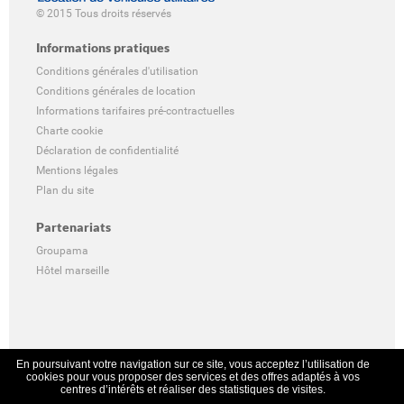
© 2015 Tous droits réservés
Informations pratiques
Conditions générales d'utilisation
Conditions générales de location
Informations tarifaires pré-contractuelles
Charte cookie
Déclaration de confidentialité
Mentions légales
Plan du site
Partenariats
Groupama
Hôtel marseille
En poursuivant votre navigation sur ce site, vous acceptez l’utilisation de
cookies pour vous proposer des services et des offres adaptés à vos
centres d’intérêts et réaliser des statistiques de visites.