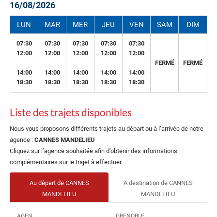
16/08/2026
LUN
MAR
MER
JEU
VEN
SAM
DIM
07:30
07:30
07:30
07:30
07:30
12:00
12:00
12:00
12:00
12:00
FERMÉ
FERMÉ
14:00
14:00
14:00
14:00
14:00
18:30
18:30
18:30
18:30
18:30
Liste des trajets disponibles
Nous vous proposons différents trajets au départ ou à l’arrivée de notre
agence :
CANNES MANDELIEU
Cliquez sur l’agence souhaitée afin d’obtenir des informations
complémentaires sur le trajet à effectuer.
Au départ de CANNES
A destination de CANNES
MANDELIEU
MANDELIEU
AGEN
GRENOBLE