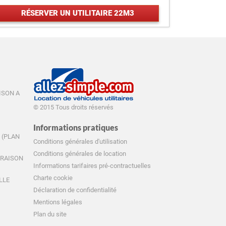
RÉSERVER UN UTILITAIRE 22M3
AISON A
© 2015 Tous droits réservés
Informations pratiques
E (PLAN
Conditions générales d'utilisation
Conditions générales de location
IVRAISON
Informations tarifaires pré-contractuelles
Charte cookie
ILLE
Déclaration de confidentialité
Mentions légales
Plan du site