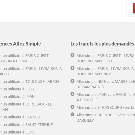
ences Allez Simple
Les trajets les plus demandés
r un utilitaire à PARIS OUEST -
Aller simple PARIS OUEST - LIVR
RAISON A DOMICILE
DOMICILE vers LILLE
r un utilitaire à PARIS - LIVRAISON A
Aller simple PARIS - LIVRAISON A
ICILE
DOMICILE vers NICE
r un utilitaire à TOULOUSE LABEGE
Aller simple NICE vers MARSEILL
DE CAMPAGNE)
r un utilitaire à LILLE
Aller simple LYON vers PARIS - L
r un utilitaire à LYON
A DOMICILE
r un utilitaire à BORDEAUX - LE
Aller simple STRASBOURG vers L
LLAN
Aller simple GRENOBLE vers LYON
r un utilitaire à RENNES
DARDILLY
r un utilitaire à SAINT ETIENNE
r un utilitaire à LENS