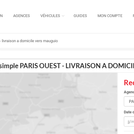
ON
AGENCES
VÉHICULES
GUIDES
MON COMPTE
t - livraison a domicile vers mauguio
ller simple PARIS OUEST - LIVRAISON A DOMI
Rec
Agenc
Date 