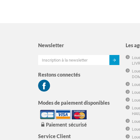
Newsletter
Les ag
Loue
LIV
Loue
Restons connectés
DOM
Loue
Loue
Loue
Modes de paiement disponibles
Loue
HAI
Loue
Loue
Service Client
Loue