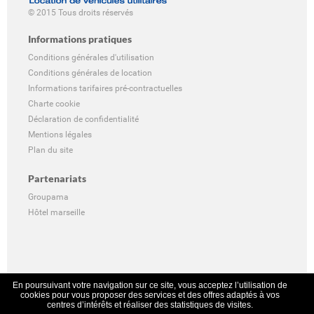
© 2015 Tous droits réservés
Informations pratiques
Conditions générales d'utilisation
Conditions générales de location
Informations tarifaires pré-contractuelles
Charte cookie
Déclaration de confidentialité
Mentions légales
Plan du site
Partenariats
Groupama
Hôtel marseille
En poursuivant votre navigation sur ce site, vous acceptez l’utilisation de
cookies pour vous proposer des services et des offres adaptés à vos
centres d’intérêts et réaliser des statistiques de visites.