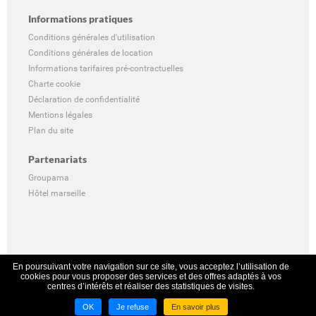
Informations pratiques
Conditions générales d'utilisation
Conditions générales de location
Informations tarifaires pré-contractuelles
Charte cookie
Déclaration de confidentialité
Mentions légales
Plan du site
Partenariats
Groupama
Hôtel marseille
En poursuivant votre navigation sur ce site, vous acceptez l’utilisation de
cookies pour vous proposer des services et des offres adaptés à vos
centres d’intérêts et réaliser des statistiques de visites.
OK
Je refuse
En savoir plus